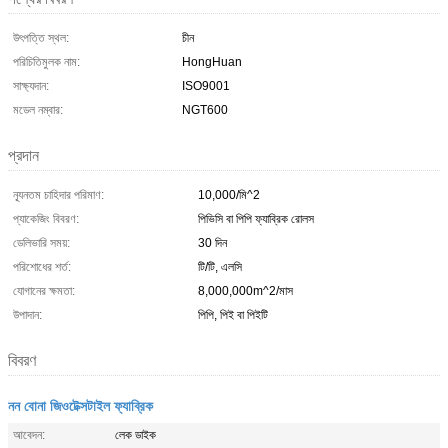
উৎপত্তি স্থল:
চীন
পরিচিতিমুলক নাম:
HongHuan
সাক্ষ্যদান:
ISO9001
মডেল নম্বার:
NGT600
প্রদান
ন্যূনতম চাহিদার পরিমাণ:
10,000/মি^2
প্যাকেজিং বিবরণ:
পিভিসি বা পিপি ফ্যাব্রিক রোলস
ডেলিভারি সময়:
30 দিন
পরিশোধের শর্ত:
টি/টি, এলসি
যোগানের ক্ষমতা:
8,000,000m^2/মাস
উপাদান:
পিপি, পিই বা পিইটি
বিবরণ
নন বোনা জিওটেক্সটাইল ফ্যাব্রিক
আবেদন:
লেক ডাইক