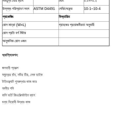
সমতুল্য বোর ব্যাস
মিমি
০.০৭~০.২
উল্লম্ব পরিস্রাবণ সহগ
ASTM D4491
সেমি/সেকেন্ড
10-1~10-4
প্যাকেজিং
বিস্তারিত
রোল মাত্রা (W×L)
গ্রাহকের প্রয়োজনীয়তা অনুযায়ী
রোল প্রতি বর্গ মিটার
আনুমানিক রোল ওজন
অ্যাপ্লিকেশন:
জলবাহী প্রকল্প
সমুদ্রের বাঁধ, নদীর তীর, লেক ডাইক
টাইডফ্ল্যাট পুনরুদ্ধার কাজ করে
নমনীয় গদি
বালি ভর্তি জিওটেক্সটাইল ব্যাগ
বন্যা বিরোধী উদ্ধার কাজ