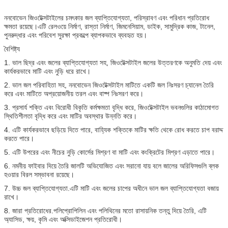
ননবোভেন জিওটেক্সটাইলের চমৎকার জল ব্যাপ্তিযোগ্যতা, পরিস্রাবণ এবং পরিধান প্রতিরোধ
ক্ষমতা রয়েছে।এটি রেলওয়ে নির্মাণ, রাস্তা নির্মাণ, জিমনেসিয়াম, ডাইক, সামুদ্রিক কাজ, টানেল,
পুনরুদ্ধার এবং পরিবেশ সুরক্ষা প্রকল্পে ব্যাপকভাবে ব্যবহৃত হয়।
বৈশিষ্ট্য
1. ভাল ছিদ্র এবং জলের ব্যাপ্তিযোগ্যতা সহ, জিওটেক্সটাইল জলের উত্তরণকে অনুমতি দেয় এবং
কার্যকরভাবে মাটি এবং নুড়ি ধরে রাখে।
2. ভাল জল পরিবাহিতা সহ, ননবোভেন জিওটেক্সটাইল মাটিতে একটি জল নিঃসরণ চ্যানেল তৈরি
করে এবং মাটিতে অপ্রয়োজনীয় তরল এবং বাষ্প নিঃসরণ করে।
3. প্রসার্য শক্তি এবং বিরোধী বিকৃতি কর্মক্ষমতা বৃদ্ধি করে, জিওটেক্সটাইল ভবনগুলির কাঠামোগত
স্থিতিশীলতা বৃদ্ধি করে এবং মাটির অবস্থার উন্নতি করে।
4. এটি কার্যকরভাবে ছড়িয়ে দিতে পারে, বাহ্যিক শক্তিকে মাটির ক্ষতি থেকে রোধ করতে চাপ বরাদ্দ
করতে পারে।
5. এটি উপরের এবং নীচের নুড়ি কোর্সের মিশ্রণ বা মাটি এবং কংক্রিটের মিশ্রণ এড়াতে পারে।
6. নমনীয় ফাইবার দিয়ে তৈরি জালটি অভিযোজিত এবং সরানো যায় বলে জালের অরিফিসগুলি ব্লক
হওয়ার বিরল সম্ভাবনা রয়েছে।
7. উচ্চ জল ব্যাপ্তিযোগ্যতা.এটি মাটি এবং জলের চাপের অধীনে ভাল জল ব্যাপ্তিযোগ্যতা বজায়
রাখে।
8. জারা প্রতিরোধের.পলিপ্রোপিলিন এবং পলিথিনের মতো রাসায়নিক তন্তু দিয়ে তৈরি, এটি
অ্যাসিড, ক্ষয়, কৃমি এবং অক্সিডাইজেশন প্রতিরোধী।