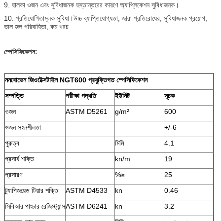
9. হালকা ওজন এবং সুবিধাজনক হস্তান্তরের কারণে অ্যাপ্লিকেশন সুবিধাজনক।
10. প্রতিযোগিতামূলক সুবিধা।উচ্চ ব্যাপ্তিযোগ্যতা, জারা প্রতিরোধের, সুবিধাজনক প্রয়োগ,
ভাল জল পরিবাহিতা, কম খরচ
স্পেসিফিকেশন:
ননবোভেন জিওটেক্সটাইল NGT600 প্রযুক্তিগত স্পেসিফিকেশন
সম্পত্তি
পরীক্ষা পদ্ধতি
ইউনিট
সূচক
ওজন
ASTM D5261
g/m²
600
ওজন সহনশীলতা
+/-6
পুরুত্ব
মিমি
4.1
প্রসার্য শক্তি
kn/m
19
প্রসারণ
%≥
25
ট্র্যাপিজয়েড টিয়ার শক্তি
ASTM D4533
kn
0.46
সিবিআর পাংচার রেজিস্ট্যান্স
ASTM D6241
kn
3.2