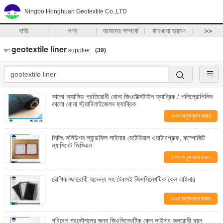
Ningbo Honghuan Geotextile Co.,LTD
বাড়ি
পণ্য
আমাদের সম্পর্কে
কারখানা ভ্রমণ
>>
geotextile liner
গুণ
supplier.
(39)
কালো অ্যাসিড প্রতিরোধী বোনা জিওটেক্সটাইল ফ্যাব্রিক / পলিপ্রোপিলিন
কালো বোনা স্ট্যাবিলাইজেশন ফ্যাব্রিক
এখন অনুসন্ধান করুন
সিলিং সলিউশন ল্যান্ডফিল লাইনার মেটেরিয়াল ওয়াটারপ্রুফ, কম্পোজিট
ল্যামিনেট জিসিএল
এখন অনুসন্ধান করুন
যৌগিক জলরোধী অভেদ্য সহ টেকসই জিওসিন্থেটিক ক্লে লাইনার
এখন অনুসন্ধান করুন
পরিবেশ প্রকৌশলের জন্য জিওসিন্থেটিক ক্লে লাইনার জলরোধী বয়ন