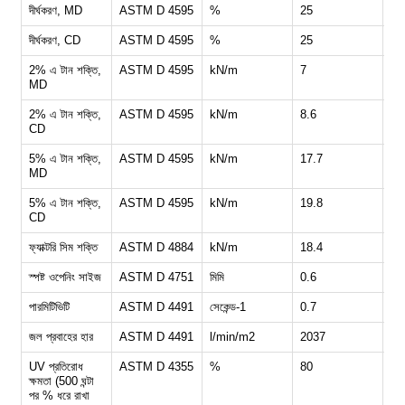
দীর্ঘকরণ, MD
ASTM D 4595
%
25
25
দীর্ঘকরণ, CD
ASTM D 4595
%
25
25
2% এ টান শক্তি,
ASTM D 4595
kN/m
7
11
MD
2% এ টান শক্তি,
ASTM D 4595
kN/m
8.6
12
CD
5% এ টান শক্তি,
ASTM D 4595
kN/m
17.7
21
MD
5% এ টান শক্তি,
ASTM D 4595
kN/m
19.8
22
CD
ফ্যাক্টরি সিম শক্তি
ASTM D 4884
kN/m
18.4
25
স্পষ্ট ওপেনিং সাইজ
ASTM D 4751
মিমি
0.6
0.
পারমিটিভিটি
ASTM D 4491
সেকেন্ড-1
0.7
0.
জল প্রবাহের হার
ASTM D 4491
l/min/m2
2037
16
UV প্রতিরোধ
ASTM D 4355
%
80
80
ক্ষমতা (500 ঘন্টা
পর % ধরে রাখা