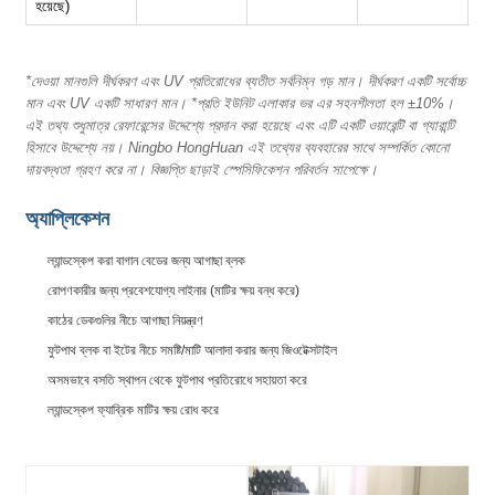
হয়েছে)
*দেওয়া মানগুলি দীর্ঘকরণ এবং UV প্রতিরোধের ব্যতীত সর্বনিম্ন গড় মান। দীর্ঘকরণ একটি সর্বোচ্চ
মান এবং UV একটি সাধারণ মান। *প্রতি ইউনিট এলাকার ভর এর সহনশীলতা হল ±10%।
এই তথ্য শুধুমাত্র রেফারেন্সের উদ্দেশ্যে প্রদান করা হয়েছে এবং এটি একটি ওয়ারেন্টি বা গ্যারান্টি
হিসাবে উদ্দেশ্যে নয়। Ningbo HongHuan এই তথ্যের ব্যবহারের সাথে সম্পর্কিত কোনো
দায়বদ্ধতা গ্রহণ করে না। বিজ্ঞপ্তি ছাড়াই স্পেসিফিকেশন পরিবর্তন সাপেক্ষে।
অ্যাপ্লিকেশন
ল্যান্ডস্কেপ করা বাগান বেডের জন্য আগাছা ব্লক
রোপণকারীর জন্য প্রবেশযোগ্য লাইনার (মাটির ক্ষয় বন্ধ করে)
কাঠের ডেকগুলির নীচে আগাছা নিয়ন্ত্রণ
ফুটপাথ ব্লক বা ইটের নীচে সমষ্টি/মাটি আলাদা করার জন্য জিওটেক্সটাইল
অসমভাবে বসতি স্থাপন থেকে ফুটপাথ প্রতিরোধে সহায়তা করে
ল্যান্ডস্কেপ ফ্যাব্রিক মাটির ক্ষয় রোধ করে