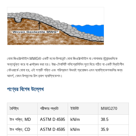
বোনা জিওটেক্সটাইল MWG® একটি মনো-ফিলামেন্ট বোনা জিওটেক্সটাইল যা গোলাকার স্ট্র্যান্ডগুলিকে
অন্তর্ভুক্ত করে যা এক্সট্রুড করা হয়। উচ্চ-টেনাসিটি পলিপ্রোপিলিন সুতা দিয়ে গঠিত যা একটি স্থিতিশীল
নেটওয়ার্কে বোনা হয়, এই পণ্যটি শক্তি এবং পরিস্রাবণ উভয়ই প্রয়োজন এমন অ্যাপ্লিকেশনগুলির জন্য
আদর্শ, যেমন উপকূলের রিপ র‍্যাপ অ্যাপ্লিকেশন।
পণ্যের বিশেষ উল্লেখ
বৈশিষ্ট্য
পরীক্ষার পদ্ধতি
ইউনিট
MWG270
M
টান শক্তি, MD
ASTM D 4595
kN/m
38.5
52
টান শক্তি, CD
ASTM D 4595
kN/m
35.9
47