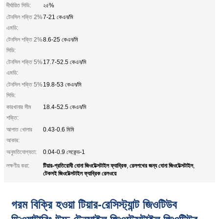
দীর্ঘায়িত সিডি:
২৫%
টেনসিল শক্তি 2%
7-21 কেএন/মি
এমডি:
টেনসিল শক্তি 2%
8.6-25 কেএন/মি
সিডি:
টেনসিল শক্তি 5%
17.7-52.5 কেএন/মি
এমডি:
টেনসিল শক্তি 5%
19.8-53 কেএন/মি
সিডি:
কারখানার সীম
18.4-52.5 কেএন/মি
শক্তি:
আপাত খোলার
0.43-0.6 মিমি
আকার:
অনুমতিযোগ্যতা:
0.04-0.9 সেকেন্ড-1
টিয়ার-প্রতিরোধী বোনা জিওটেক্সটাইল ফ্যাব্রিক
রেলপথের জন্য বোনা জিওটেক্সটাইল
লক্ষণীয় করা:
,
,
টেকসই জিওটেক্সটাইল ফ্যাব্রিক রেলওয়ে
গরম বিক্রি হওয়া টিয়ার-রেসিস্ট্যান্ট জিওটিউব