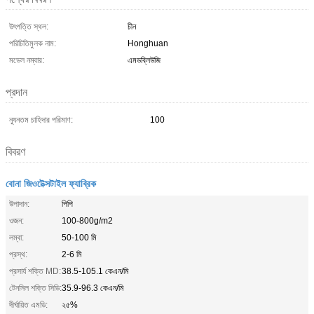
উৎপত্তি স্থল:
চীন
পরিচিতিমুলক নাম:
Honghuan
মডেল নম্বার:
এমডব্লিউজি
প্রদান
ন্যূনতম চাহিদার পরিমাণ:
100
বিবরণ
বোনা জিওটেক্সটাইল ফ্যাব্রিক
উপাদান:
পিপি
ওজন:
100-800g/m2
লম্বা:
50-100 মি
প্রস্থ:
2-6 মি
প্রসার্য শক্তি MD:
38.5-105.1 কেএন/মি
টেনসিল শক্তি সিডি:
35.9-96.3 কেএন/মি
দীর্ঘায়িত এমডি:
২৫%